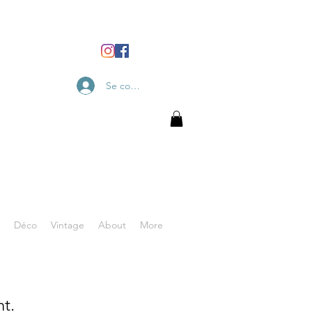
Se connecter
Déco
Vintage
About
More
nt.